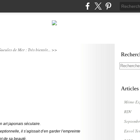
ueules de Mer : Très bientôt... >>
Recherc
Articles
Mémo Ex
RDV
Septembr
n art japonais séculaire.
Envol Te
eptionnelle, il s’agissait d’en garder l’empreinte
et de sa beauté.