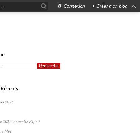
Connexion
+
Créer mon blog
he
 Récents
po 2025
e 2025, nouvelle Expo !
rre Mer