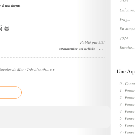
2025
tée à ma façon…
Calcaire.
Frag...
En attend
2024
Publié par kiki
Ensuite...
commenter cet article
…
ueules de Mer : Très bientôt... >>
Une Aqua
0 - Conta
1 - Pano
2 - Pano
3 - Pano
4 - Pano
5 - Pano
6 - Pano
7 - Pan