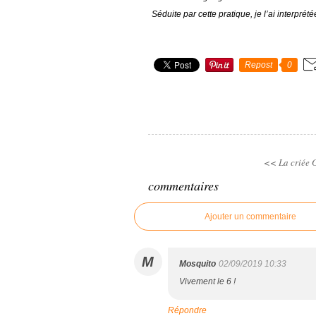
Séduite par cette pratique, je l’ai interpré
Repost
0
<< La criée
G
commentaires
Ajouter un commentaire
M
Mosquito
02/09/2019 10:33
Vivement le 6 !
Répondre