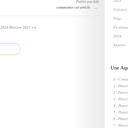
2025
Publié par kiki
commenter cet article
…
Calcaire.
Frag...
En attend
 2024
Horizon 2023 >>
2024
Ensuite...
Une Aqua
0 - Conta
1 - Pano
2 - Pano
3 - Pano
4 - Pano
5 - Pano
6 - Pano
7 - Pan