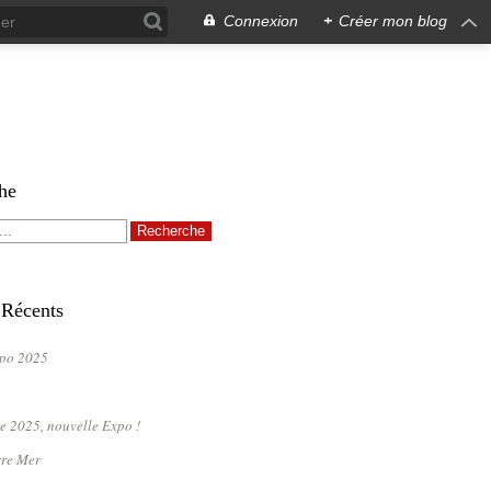
Connexion
+
Créer mon blog
he
 Récents
po 2025
e 2025, nouvelle Expo !
rre Mer