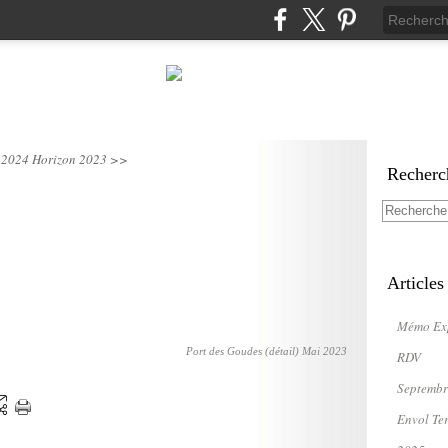
 2024
Horizon 2023 >>
Recherc
Articles
Mémo Ex
Port des Goudes (détail) Mai 2023
RDV
Septembr
Envol Te