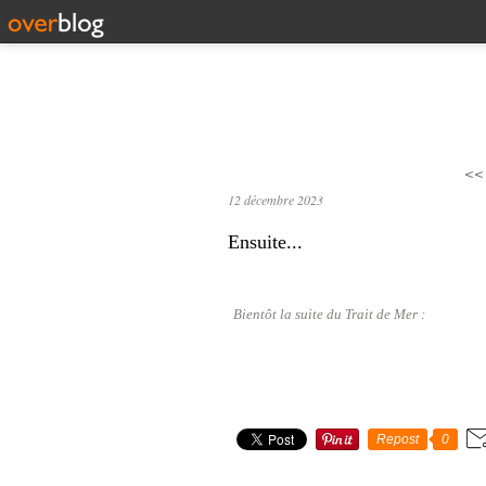
<<
12 décembre 2023
Ensuite...
Bientôt la suite du Trait de Mer :
Repost
0