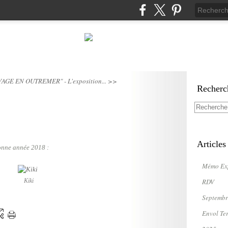
YAGE EN OUTREMER" - L'exposition... >>
Recherc
Articles
onne année 2018 :
Mémo Ex
RDV
Kiki
Septembr
Envol Te