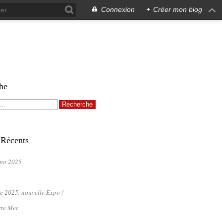
Connexion
+
Créer mon blog
he
 Récents
po 2025
e 2025, nouvelle Expo !
rre Mer