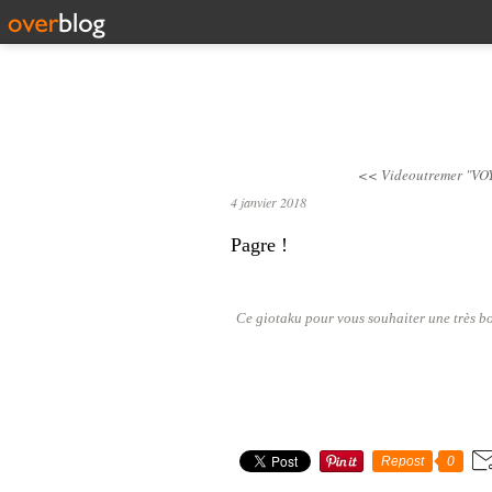
<< Videoutremer
"VO
4 janvier 2018
Pagre !
Ce giotaku pour vous souhaiter une très b
Repost
0