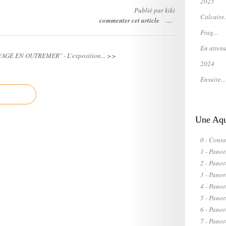
2025
Publié par kiki
Calcaire.
commenter cet article
…
Frag...
En attend
YAGE EN OUTREMER" - L'exposition... >>
2024
Ensuite...
Une Aqua
0 - Conta
1 - Pano
2 - Pano
3 - Pano
4 - Pano
5 - Pano
6 - Pano
7 - Pan